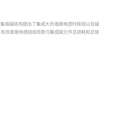
绕组集成磁结构提出了集成大的谐振电感时绕组以及磁
、有效谐振电感绕组匝数与集成磁元件总损耗和总体