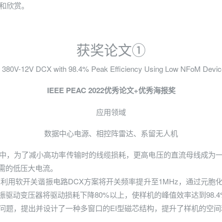
和欣赏。
获奖论文①
ar 380V-12V DCX with 98.4% Peak Efficiency Using Low NFoM Devic
IEEE PEAC 2022优秀论文+优秀海报奖
应用领域
数据中心电源、相控阵雷达、系留无人机
中，为了减小高功率传输时的线缆损耗，更高电压的直流母线成为
需的低压大电流。
型应用为例，利用软开关谐振电路DCX方案将开关频率提升至1MHz，通
动变压器将驱动损耗下降80%以上，使样机的峰值效率达到98.4%
题，提出并设计了一种多窗口的EI型磁芯结构，提升了样机的空间利用率