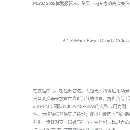
，受到业内专家的高度关注
PEAC 2022优秀报告人
A 1.8kW/in3 Power Density Cellul
在数据中心、相控阵雷达、系留无人机等应用场景
离型变换器来放置在靠近负载的位置，提供负载所
ZJU-PMIC团队以380V/12V-2kW的典
件，大幅降低器件导通损耗；提出能量回收型的谐振驱
并进一步针对变压器磁芯在样机中体积占比过大的问
换器的效率和功率密度均达到世界领先水平。