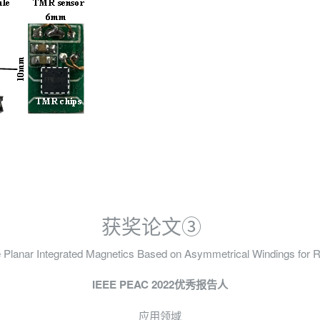
获奖论文③
e Planar Integrated Magnetics Based on Asymmetrical Windings for
IEEE PEAC 2022优秀报告人
应用领域