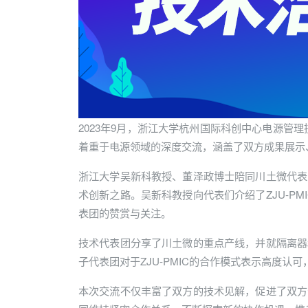
2023年9月，浙江大学杭州国际科创中心电源管理
着重于电源领域的深度交流，涵盖了双方成果展示
浙江大学吴新科教授、董泽政博士陪同川土微代表团
术创新之路。吴新科教授向代表们介绍了ZJU-P
表团的赞赏与关注。
技术代表团分享了川土微的重点产线，并就隔离器和
子代表团对于ZJU-PMIC的合作模式表示高度认
本次交流不仅丰富了双方的技术见解，促进了双方合