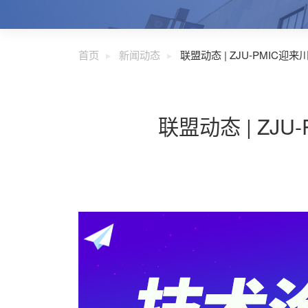
首页
新闻动态
联盟动态 | ZJU-PMI
联盟动态 | Z