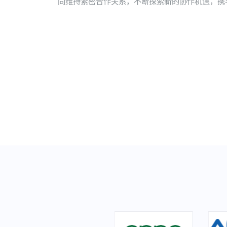
同维持紧密合作关系，不断探索新的协作机遇，携