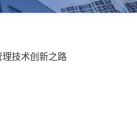
源管理技术创新之路