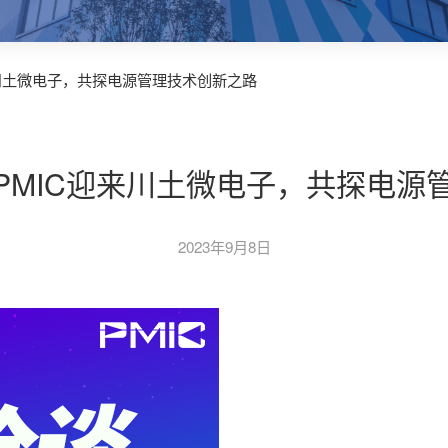
C迎来川土微电子，共探电源管理技术创新之路
JU-PMIC迎来川土微电子，共探电
2023年9月8日