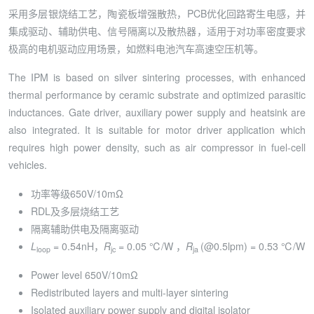
采用多层银烧结工艺，陶瓷板增强散热，PCB优化回路寄生电感，并
集成驱动、辅助供电、信号隔离以及散热器，适用于对功率密度要求
极高的电机驱动应用场景，如燃料电池汽车高速空压机等。
The IPM is based on silver sintering processes, with enhanced
thermal performance by ceramic substrate and optimized parasitic
inductances. Gate driver, auxiliary power supply and heatsink are
also integrated. It is suitable for motor driver application which
requires high power density, such as air compressor in fuel-cell
vehicles.
功率等级650V/10mΩ
RDL及多层烧结工艺
隔离辅助供电及隔离驱动
L
= 0.54nH，
R
= 0.05 ℃/W ，
R
(@0.5lpm) = 0.53 ℃/W
loop
jc
ja
Power level 650V/10mΩ
Redistributed layers and multi-layer sintering
Isolated auxiliary power supply and digital isolator