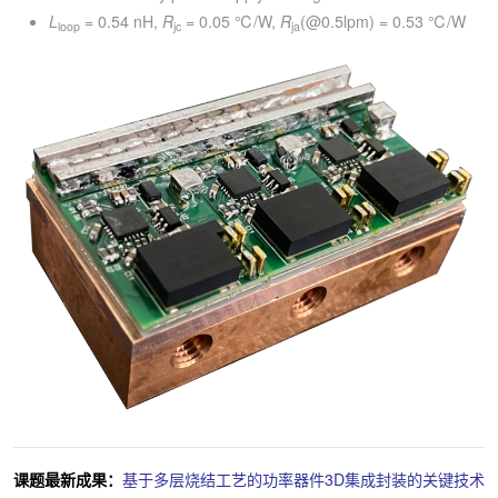
L
= 0.54 nH,
R
= 0.05 ℃/W,
R
(@0.5lpm) = 0.53 ℃/W
loop
jc
ja
课题最新成果：
基于多层烧结工艺的功率器件3D集成封装的关键技术