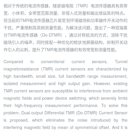
相对于传统的电流传感器，隧道磁电阻（TMR）电流传感器具有高带
宽、小体积、全带宽范围测量、非侵入式测量和输出增益高的特点。
但当前的TMR电流传感器芯片易受到环境磁场和功率器件开关动作的
干扰，严重限制其高频测量性能。为解决该问题，提出了一种双端差
分TMR电流传感器（Do-DTMR），通过对称抵消的方式，消除干扰
磁场引入的噪声，同时搭配一种优化的梳状地屏蔽结构，抑制开关动
作引入的尖刺，提升了TMR电流传感器的有效带宽和测量性能。
Compared to conventional current sensors, Tunnel
magnetoresistance (TMR) current sensors are characterized by
high bandwidth, small size, full bandwidth range measurement,
isolated measurement and high output gain. However, existing
TMR current sensors are susceptible to interference from ambient
magnetic fields and power device switching, which severely limits
their high-frequency measurement performance. To solve this
problem, Dual-output Differential TMR (Do-DTMR) Current Sensor
is proposed, which eliminates the noise introduced by the
interfering magnetic field by mean of symmetrical offset. And it is