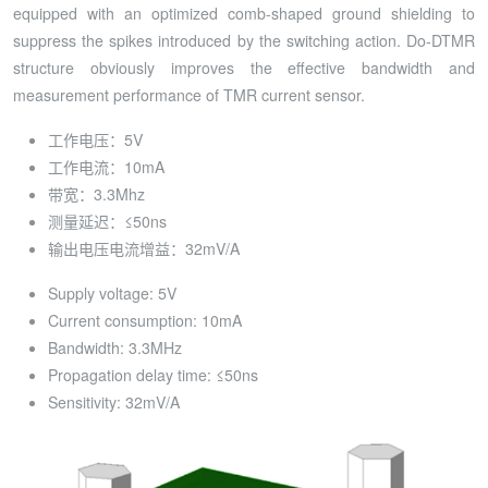
equipped with an optimized comb-shaped ground shielding to
suppress the spikes introduced by the switching action. Do-DTMR
structure obviously improves the effective bandwidth and
measurement performance of TMR current sensor.
工作电压：5V
工作电流：10mA
带宽：3.3Mhz
测量延迟：≤50ns
输出电压电流增益：32mV/A
Supply voltage: 5V
Current consumption: 10mA
Bandwidth: 3.3MHz
Propagation delay time: ≤50ns
Sensitivity: 32mV/A