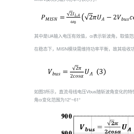
其中是UA输入电压有效值，α表示斩波角，取值范围（
在稳态下，MISN模块需维持功率平衡，故其吸收
如图3所示，直流母线电压Vbus随斩波角变化的特性
角α变化范围为12°~61°