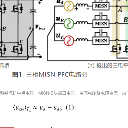
工频整流桥中点电压、MISN模块端口电压、电感电压及电感电流。