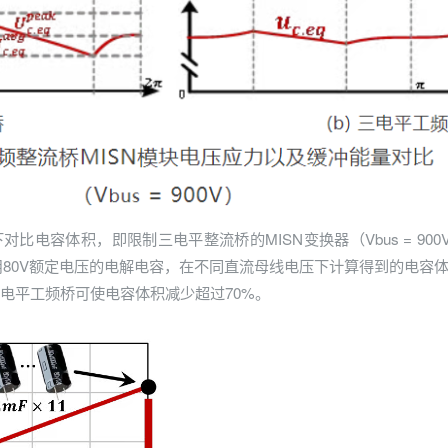
电容体积，即限制三电平整流桥的MISN变换器（Vbus = 900V
模块采用80V额定电压的电解电容，在不同直流母线电压下计算得到的电容体积
三电平工频桥可使电容体积减少超过70%。