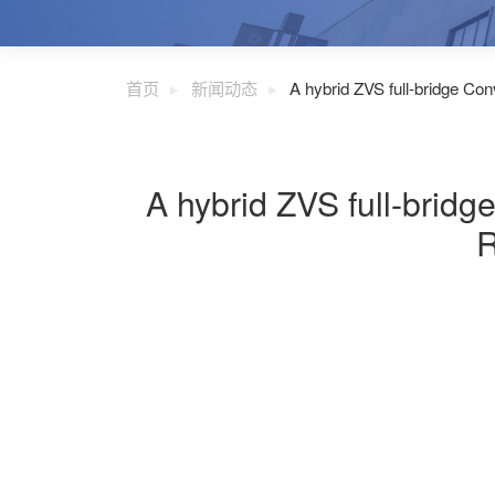
首页
新闻动态
A hybrid ZVS full-bridge Con
A hybrid ZVS full-bridg
R