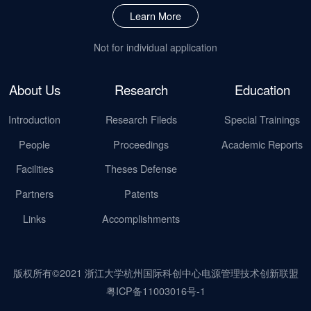
Learn More
Not for individual application
About Us
Research
Education
Introduction
Research Fileds
Special Trainings
People
Proceedings
Academic Reports
Facilities
Theses Defense
Partners
Patents
Links
Accomplishments
版权所有©2021 浙江大学杭州国际科创中心电源管理技术创新联盟
粤ICP备11003016号-1