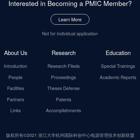
Interested in Becoming
a PMIC Member?
Learn More
Not for individual application
About Us
Research
Education
Introduction
Research Fileds
Special Trainings
People
Proceedings
Academic Reports
Facilities
Theses Defense
Partners
Patents
Links
Accomplishments
版权所有©2021 浙江大学杭州国际科创中心电源管理技术创新联盟