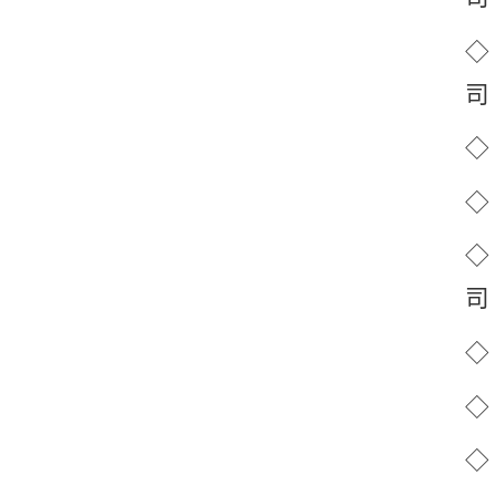
◇
◇
◇
◇
◇
◇
◇