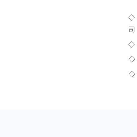
◇
◇
◇
◇