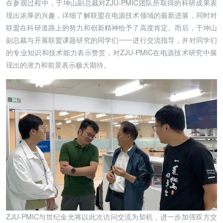
在参观过程中，于坤山副总裁对ZJU-PMIC团队所取得的科研成果表
现出浓厚的兴趣，详细了解联盟在电源技术领域的最新进展，同时对
联盟在科研道路上的努力和创新精神给予了高度肯定。而后，于坤山
副总裁与开展联盟课题研究的同学们一一进行交流指导，并对同学们
的专业知识和技术能力表示赞赏，对ZJU-PMIC在电源技术研究中展
现出的潜力和前景表示极大期待。
ZJU-PMIC与世纪金光将以此次访问交流为契机，进一步加强双方交