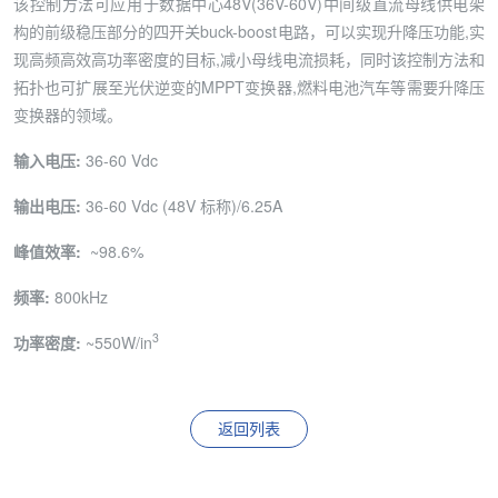
该控制方法可应用于数据中心48V(36V-60V)中间级直流母线供电架
构的前级稳压部分的四开关buck-boost电路，可以实现升降压功能,实
现高频高效高功率密度的目标,减小母线电流损耗，同时该控制方法和
拓扑也可扩展至光伏逆变的MPPT变换器,燃料电池汽车等需要升降压
变换器的领域。
输入电压
:
36-60 Vdc
输出电压
:
36-60 Vdc (48V 标称)/6.25A
峰值效率
:
~98.6%
频率
:
800kHz
3
功率密度:
~550W/in
返回列表