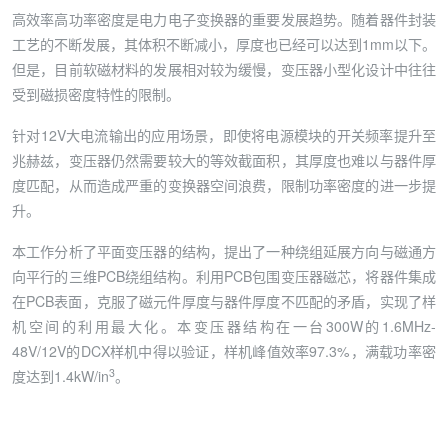
高效率高功率密度是电力电子变换器的重要发展趋势。随着器件封装
工艺的不断发展，其体积不断减小，厚度也已经可以达到1mm以下。
但是，目前软磁材料的发展相对较为缓慢，变压器小型化设计中往往
受到磁损密度特性的限制。
针对12V大电流输出的应用场景，即使将电源模块的开关频率提升至
兆赫兹，变压器仍然需要较大的等效截面积，其厚度也难以与器件厚
度匹配，从而造成严重的变换器空间浪费，限制功率密度的进一步提
升。
本工作分析了平面变压器的结构，提出了一种绕组延展方向与磁通方
向平行的三维PCB绕组结构。利用PCB包围变压器磁芯，将器件集成
在PCB表面，克服了磁元件厚度与器件厚度不匹配的矛盾，实现了样
机空间的利用最大化。本变压器结构在一台300W的1.6MHz-
48V/12V的DCX样机中得以验证，样机峰值效率97.3%，满载功率密
3
度达到1.4kW/in
。