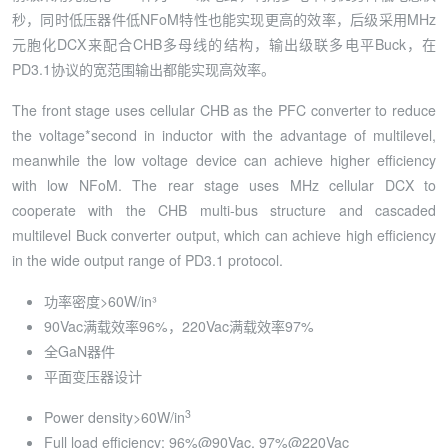
秒，同时低压器件低NFoM特性也能实现更高的效率，后级采用MHz
元胞化DCX来配合CHB多母线的结构，输出级联多电平Buck，在
PD3.1协议的宽范围输出都能实现高效率。
The front stage uses cellular CHB as the PFC converter to reduce
the voltage*second in inductor with the advantage of multilevel,
meanwhile the low voltage device can achieve higher efficiency
with low NFoM. The rear stage uses MHz cellular DCX to
cooperate with the CHB multi-bus structure and cascaded
multilevel Buck converter output, which can achieve high efficiency
in the wide output range of PD3.1 protocol.
功率密度>60W/in³
90Vac满载效率96%，220Vac满载效率97%
全GaN器件
平面变压器设计
3
Power density>60W/in
Full load efficiency: 96%@90Vac, 97%@220Vac