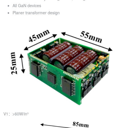
All GaN devices
Planer transformer design
V1：>60W/in³