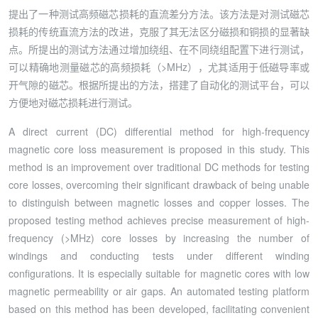
提出了一种测试高频磁芯损耗的直流差分方法。该方法是对测试磁芯
损耗的传统直流方法的改进，克服了其无法区分磁损和铜损的显著缺
点。所提出的测试方法通过增加绕组、在不同绕组配置下进行测试，
可以精确地测量磁芯的高频损耗（>MHz），尤其适用于低磁导率或
开气隙的磁芯。根据所提出的方法，搭建了自动化的测试平台，可以
方便地对磁芯损耗进行测试。
A direct current (DC) differential method for high-frequency
magnetic core loss measurement is proposed in this study. This
method is an improvement over traditional DC methods for testing
core losses, overcoming their significant drawback of being unable
to distinguish between magnetic losses and copper losses. The
proposed testing method achieves precise measurement of high-
frequency (>MHz) core losses by increasing the number of
windings and conducting tests under different winding
configurations. It is especially suitable for magnetic cores with low
magnetic permeability or air gaps. An automated testing platform
based on this method has been developed, facilitating convenient