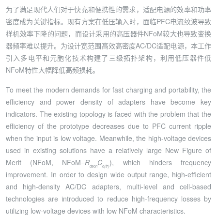
为了满足现代人们对于快充和便携性的需求，适配电源的效率和功率
密度成为关键指标。现有方案在低压输入时，面临PFC电流纹波导致
样机效率下降的问题，而设计采用的高压器件NFoM较大也导致变换
器频率难以提升。为设计宽范围高效高密度AC/DC适配电源，本工作
引入多电平和元胞化技术构建了三级拓扑架构，利用低压器件低
NFoM特性大幅降低高频损耗。
To meet the modern demands for fast charging and portability, the
efficiency and power density of adapters have become key
indicators. The existing topology is faced with the problem that the
efficiency of the prototype decreases due to PFC current ripple
when the input is low voltage. Meanwhile, the high-voltage devices
used in existing solutions have a relatively large New Figure of
Merit (NFoM, NFoM=
R
C
), which hinders frequency
dson
o(tr)
improvement. In order to design wide output range, high-efficient
and high-density AC/DC adapters, multi-level and cell-based
technologies are introduced to reduce high-frequency losses by
utilizing low-voltage devices with low NFoM characteristics.