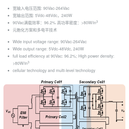
宽输入电压范围: 90Vac-264Vac
宽输出范围: 5Vdc-48Vdc，240W
3
90Vac满载效率：96.2% 高功率密度：>80W/in
元胞化方案和多电平技术
Wide input voltage range: 90Vac-264Vac
Wide output range: 5Vdc-48Vdc, 240W
full load efficiency at 90Vac: 96.2%; High power density:
3
>80W/in
cellular technology and multi-level technology