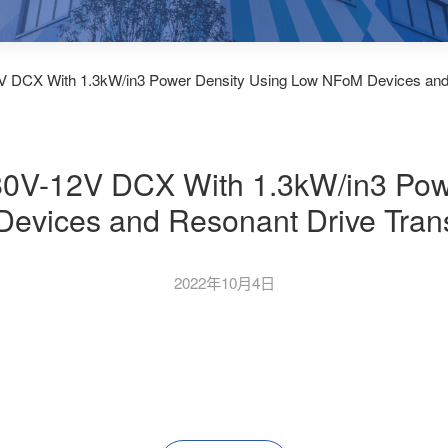
2V DCX With 1.3kW/in3 Power Density Using Low NFoM Devices and
380V-12V DCX With 1.3kW/in3 Pow
evices and Resonant Drive Tran
2022年10月4日