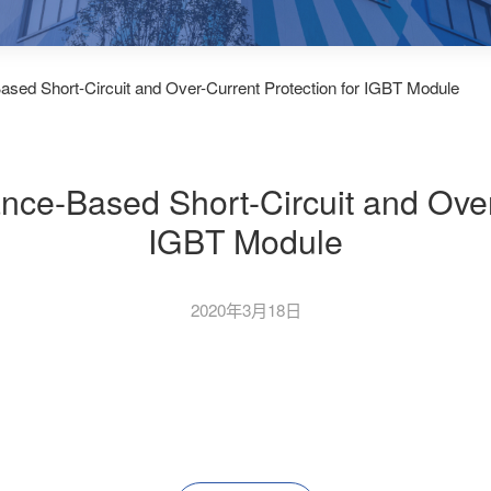
sed Short-Circuit and Over-Current Protection for IGBT Module
nce-Based Short-Circuit and Over-
IGBT Module
2020年3月18日