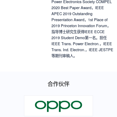
Power Electronics Society COMPEL
2020 Best Paper Award
，
IEEE
APEC 2019 Outstanding
Presentation Award
，
1st Place of
2019 Princeton Innovation Forum
，
指导博士研究生获得
IEEE ECCE
2019 Student Demo
第一名。担任
IEEE Trans. Power Electron.
，
IEEE
Trans. Ind. Electron.
，
IEEE JESTPE
等期刊审稿人。
合作伙伴