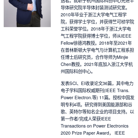
选者。就职于杭州国际科创中心先进半
导体研究院半导体封装测试研究室。
2010
年毕业于浙江大学电气工程学
院，获得学士学位，并获得竺可桢学院
工科荣誉学位。
2018
年于浙江大学电
气工程学院获得博士学位，师从
IEEE
Fellow
徐德鸿教授。
2018
年至
2021
年
在普林斯顿大学电气与计算机工程系担
任博士后研究员，合作导师为
Minjie
Chen
教授。
2021
年底加入浙江大学杭
州国际科创中心。
发表
SCI
、
EI
收录论文
36
篇，其中电力
电子学科国际权威期刊
(IEEE Trans.
Power Electron.
等
) 11
篇。授权中国发
明专利
4
项。研究得到美国能源部和谷
歌、英特尔等知名企业的项目支持。以
第一作者
/
完成人荣获
IEEE
Transactions on Power Electronics
2020 Prize Paper Award
，
IEEE