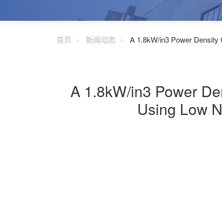
首页
新闻动态
A 1.8kW/in3 Power Density 
A 1.8kW/in3 Power Den
Using Low N